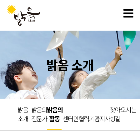
밝음 소개
밝음
밝음의
밝음의
찾아오시는
소개
전문가
활동
센터안내
협력기관
공지사항
길