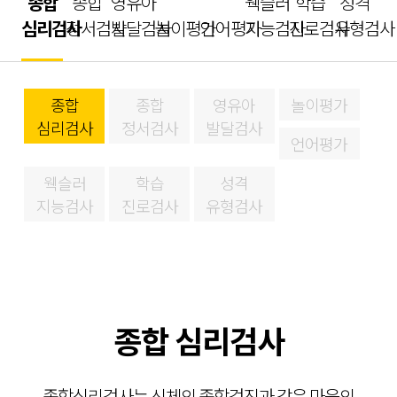
종합
종합
영유아
웩슬러
학습
성격
심리검사
정서검사
발달검사
놀이평가
언어평가
지능검사
진로검사
유형검사
종합
종합
영유아
놀이평가
심리검사
정서검사
발달검사
언어평가
웩슬러
학습
성격
지능검사
진로검사
유형검사
종합 심리검사
종합심리검사는 신체의 종합검진과 같은 마음의