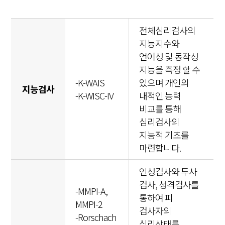
전체심리검사의
지능지수와
언어성 및 동작성
지능을 측정 할 수
-K-WAIS
있으며 개인의
지능검사
-K-WISC-IV
내적인 능력
비교를 통해
심리검사의
지능적 기초를
마련합니다.
인성검사와 투사
검사, 성격검사를
-MMPI-A,
통하여 피
MMPI-2
검사자의
-Rorschach
심리상태를