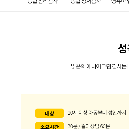
종합 심리검사
종합 정서검사
영유아 
성
밝음의 에니어그램 검사는 I
10세 이상 아동부터 성인까지
대상
30분 / 결과상담 60분
소요시간