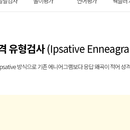
발달검사
놀이평가
언어평가
웩슬러
격 유형검사
(Ipsative Enneagr
psative 방식으로 기존 에니어그램보다 응답 왜곡이 적어 성