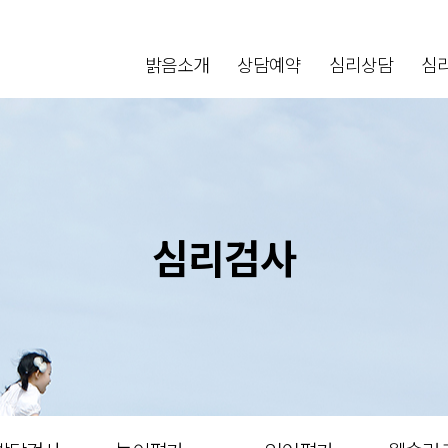
밝음소개
상담예약
심리상담
심
심리검사