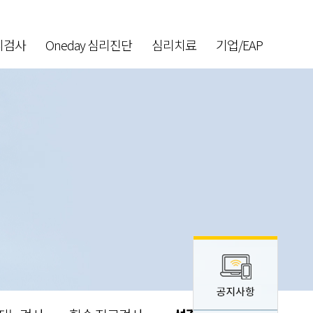
리검사
Oneday 심리진단
심리치료
기업/EAP